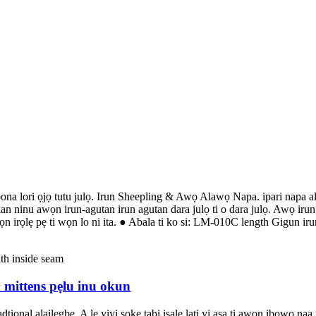
a lori ọjọ tutu julọ. Irun Sheepling & Awọ Alawọ Napa. ipari napa alaw
ninu awọn irun-agutan irun agutan dara julọ ti o dara julọ. Awọ irun agut
wọn irọlẹ pẹ ti wọn lo ni ita. ● Abala ti ko si: LM-010C length Gigun iru
n mittens pẹlu inu okun
tional alailẹgbẹ, A le yiyi soke tabi isalẹ lati yi aṣa ti awọn ibọwọ naa 