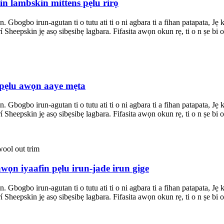
n lambskin mittens pẹlu rirọ
an. Gbogbo irun-agutan ti o tutu ati ti o ni agbara ti a fihan patapata, J
eepskin jẹ asọ sibẹsibẹ lagbara. Fifasita awọn okun rẹ, ti o n ṣe bi olu
ọ pẹlu awọn aaye mẹta
an. Gbogbo irun-agutan ti o tutu ati ti o ni agbara ti a fihan patapata, J
eepskin jẹ asọ sibẹsibẹ lagbara. Fifasita awọn okun rẹ, ti o n ṣe bi olu
wọn iyaafin pẹlu irun-jade irun gige
an. Gbogbo irun-agutan ti o tutu ati ti o ni agbara ti a fihan patapata, J
eepskin jẹ asọ sibẹsibẹ lagbara. Fifasita awọn okun rẹ, ti o n ṣe bi olu