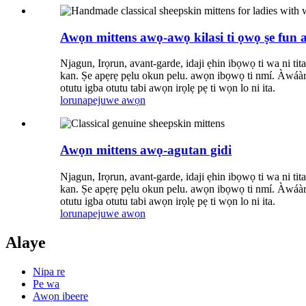
Awọn mittens awọ-awọ kilasi ti ọwọ ṣe fun a
Njagun, Irọrun, avant-garde, idaji ẹhin ibọwọ ti wa ni tit
kan. Ṣe apẹrẹ pẹlu okun pelu. awọn ibọwọ ti nmí. Àwáàrí Sh
otutu igba otutu tabi awọn irọlẹ pẹ ti wọn lo ni ita.
lorun
apejuwe awọn
Awọn mittens awọ-agutan gidi
Njagun, Irọrun, avant-garde, idaji ẹhin ibọwọ ti wa ni tit
kan. Ṣe apẹrẹ pẹlu okun pelu. awọn ibọwọ ti nmí. Àwáàrí Sh
otutu igba otutu tabi awọn irọlẹ pẹ ti wọn lo ni ita.
lorun
apejuwe awọn
Alaye
Nipa re
Pe wa
Awọn ibeere