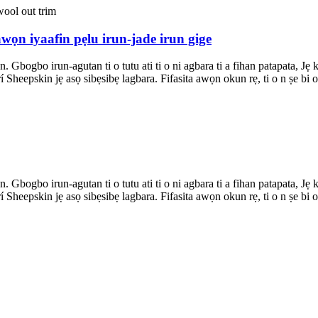
wọn iyaafin pẹlu irun-jade irun gige
an. Gbogbo irun-agutan ti o tutu ati ti o ni agbara ti a fihan patapata, J
eepskin jẹ asọ sibẹsibẹ lagbara. Fifasita awọn okun rẹ, ti o n ṣe bi olu
an. Gbogbo irun-agutan ti o tutu ati ti o ni agbara ti a fihan patapata, J
eepskin jẹ asọ sibẹsibẹ lagbara. Fifasita awọn okun rẹ, ti o n ṣe bi olu