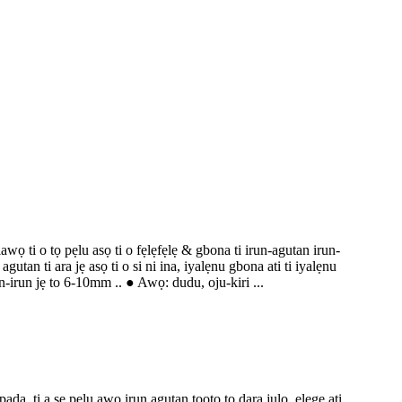
ọ ti o tọ pẹlu asọ ti o fẹlẹfẹlẹ & gbona ti irun-agutan irun-
an ti ara jẹ asọ ti o si ni ina, iyalẹnu gbona ati ti iyalẹnu
n-irun jẹ to 6-10mm .. ● Awọ: dudu, oju-kiri ...
pada. ti a ṣe pẹlu awọ irun agutan tootọ to dara julọ. elege ati