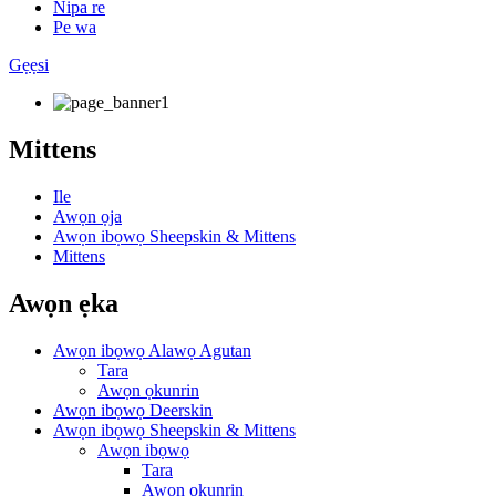
Nipa re
Pe wa
Gẹẹsi
Mittens
Ile
Awọn ọja
Awọn ibọwọ Sheepskin & Mittens
Mittens
Awọn ẹka
Awọn ibọwọ Alawọ Agutan
Tara
Awọn ọkunrin
Awọn ibọwọ Deerskin
Awọn ibọwọ Sheepskin & Mittens
Awọn ibọwọ
Tara
Awọn ọkunrin