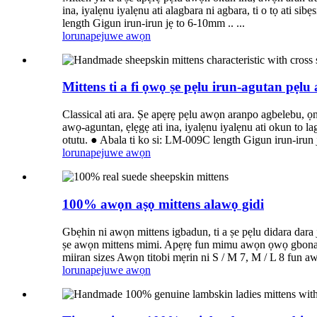
ina, iyalẹnu iyalẹnu ati alagbara ni agbara, ti o tọ at
length Gigun irun-irun jẹ to 6-10mm .. ...
lorun
apejuwe awọn
Mittens ti a fi ọwọ ṣe pẹlu irun-agutan pẹ
Classical ati ara. Ṣe apẹrẹ pẹlu awọn aranpo agbelebu, ọna 
awọ-aguntan, ẹlẹgẹ ati ina, iyalẹnu iyalẹnu ati okun to l
otutu. ● Abala ti ko si: LM-009C length Gigun irun-irun
lorun
apejuwe awọn
100% awọn aṣọ mittens alawọ gidi
Gbẹhin ni awọn mittens igbadun, ti a ṣe pẹlu didara dara j
ṣe awọn mittens mimi. Apẹrẹ fun mimu awọn ọwọ gbona n
miiran sizes Awọn titobi mẹrin ni S / M 7, M / L 8 fun 
lorun
apejuwe awọn