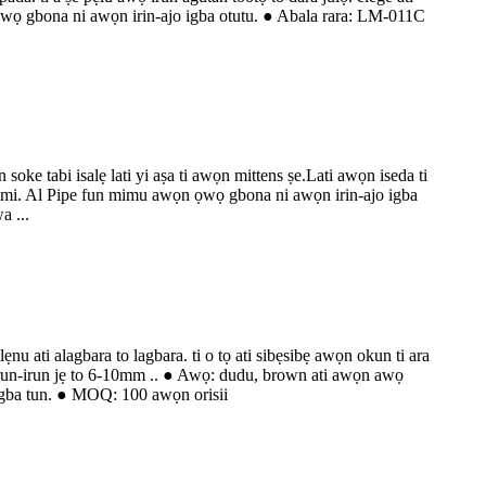
 ọwọ gbona ni awọn irin-ajo igba otutu. ● Abala rara: LM-011C
soke tabi isalẹ lati yi aṣa ti awọn mittens ṣe.Lati awọn iseda ti
s mimi. Al Pipe fun mimu awọn ọwọ gbona ni awọn irin-ajo igba
a ...
nu ati alagbara to lagbara. ti o tọ ati sibẹsibẹ awọn okun ti ara
un-irun jẹ to 6-10mm .. ● Awọ: dudu, brown ati awọn awọ
wọgba tun. ● MOQ: 100 awọn orisii