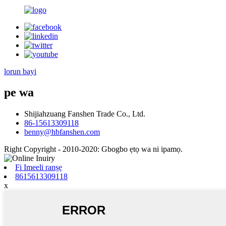
lorun bayi
pe wa
Shijiahzuang Fanshen Trade Co., Ltd.
86-15613309118
benny@hbfanshen.com
Right Copyright - 2010-2020: Gbogbo ẹtọ wa ni ipamọ.
Fi Imeeli ranṣẹ
8615613309118
x