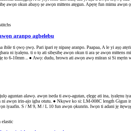
i sibẹsibẹ awọn okun abayọ ṣe awọn mittens atẹgun. Apẹrẹ fun mimu awọn
lu awọn aranpo agbelebu
ibile ti ọwọ ọwọ. Pari ipari rẹ nipasẹ aranpo. Paapaa, A le yi aṣọ atẹrin 
agbara ni iyalẹnu. ti o tọ ati sibẹsibẹ awọn okun ti ara ṣe awọn mitten
 jẹ to 6-10mm .. ● Awọ: dudu, brown ati awọn awọ miiran si Si mẹrin w
ulọ aguntan alawọ. awọn iseda ti awọ-agutan, ẹlẹgẹ ati ina, iyalẹnu iyalẹ
i awọn irin-ajo igba otutu. ● Nkọwe ko si: LM-008C length Gigun ir
awọn iyaafin. S / M 9, M / L 10 fun awọn ọkunrin. Iwọn ti adani jẹ itẹ