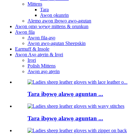
Mittens
Tara
Awọn ọkunrin
Alemo awọn ibọwọ awọ-agutan
Awọn ọmọ wẹwẹ mittens & orunkun
Awọn fila
Awọn fila-aṣọ
Awọn awọ-agutan Sheepskin
Earmuff & Insole
Awọn Aṣọ atẹrin & Irọri
Irọri
Polish Mittens
Awọn aṣọ atẹrin
Tara ibọwọ alawọ aguntan ...
Tara ibọwọ alawọ aguntan ...