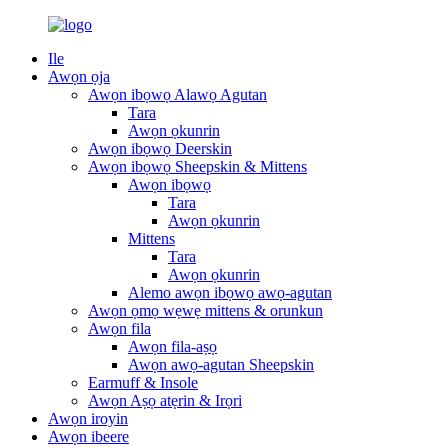
Ile
Awọn ọja
Awọn ibọwọ Alawọ Agutan
Tara
Awọn ọkunrin
Awọn ibọwọ Deerskin
Awọn ibọwọ Sheepskin & Mittens
Awọn ibọwọ
Tara
Awọn ọkunrin
Mittens
Tara
Awọn ọkunrin
Alemo awọn ibọwọ awọ-agutan
Awọn ọmọ wẹwẹ mittens & orunkun
Awọn fila
Awọn fila-aṣọ
Awọn awọ-agutan Sheepskin
Earmuff & Insole
Awọn Aṣọ atẹrin & Irọri
Awọn iroyin
Awọn ibeere