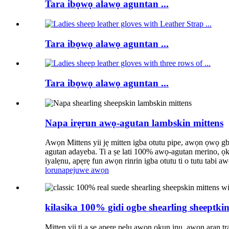
Tara ibọwọ alawọ aguntan ...
Tara ibọwọ alawọ aguntan ...
Tara ibọwọ alawọ aguntan ...
Napa irẹrun awọ-agutan lambskin mittens
Awọn Mittens yii jẹ mitten igba otutu pipe, awọn ọwọ gbon
agutan adayeba. Ti a ṣe lati 100% awọ-agutan merino, ọkan 
iyalẹnu, apẹrẹ fun awọn rinrin igba otutu ti o tutu tabi a
lorun
apejuwe awọn
kilasika 100% gidi ogbe shearling sheeptki
Mitten yii ti a ṣe apẹrẹ pẹlu awọn okun inu, awọn aran trad