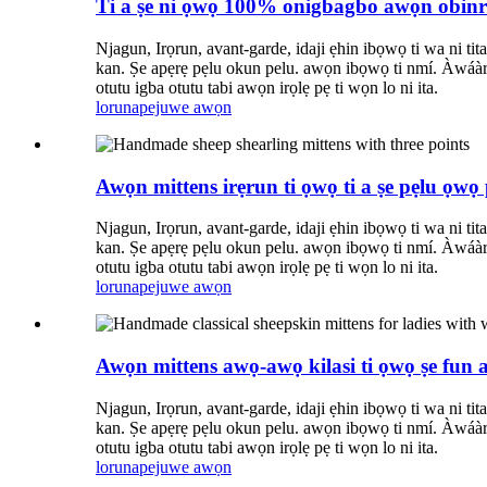
Ti a ṣe ni ọwọ 100% onigbagbo awọn obinri
Njagun, Irọrun, avant-garde, idaji ẹhin ibọwọ ti wa ni tit
kan. Ṣe apẹrẹ pẹlu okun pelu. awọn ibọwọ ti nmí. Àwáàrí Sh
otutu igba otutu tabi awọn irọlẹ pẹ ti wọn lo ni ita.
lorun
apejuwe awọn
Awọn mittens irẹrun ti ọwọ ti a ṣe pẹlu ọw
Njagun, Irọrun, avant-garde, idaji ẹhin ibọwọ ti wa ni tit
kan. Ṣe apẹrẹ pẹlu okun pelu. awọn ibọwọ ti nmí. Àwáàrí Sh
otutu igba otutu tabi awọn irọlẹ pẹ ti wọn lo ni ita.
lorun
apejuwe awọn
Awọn mittens awọ-awọ kilasi ti ọwọ ṣe fun a
Njagun, Irọrun, avant-garde, idaji ẹhin ibọwọ ti wa ni tit
kan. Ṣe apẹrẹ pẹlu okun pelu. awọn ibọwọ ti nmí. Àwáàrí Sh
otutu igba otutu tabi awọn irọlẹ pẹ ti wọn lo ni ita.
lorun
apejuwe awọn