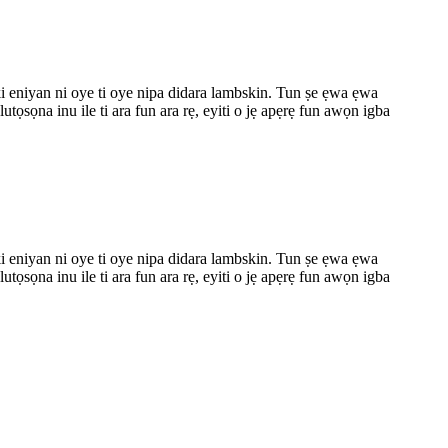
ẹ ki eniyan ni oye ti oye nipa didara lambskin. Tun ṣe ẹwa ẹwa
tọsọna inu ile ti ara fun ara rẹ, eyiti o jẹ apẹrẹ fun awọn igba
ẹ ki eniyan ni oye ti oye nipa didara lambskin. Tun ṣe ẹwa ẹwa
tọsọna inu ile ti ara fun ara rẹ, eyiti o jẹ apẹrẹ fun awọn igba