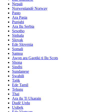
Nepali
Norwegiandè Norway
Pasto
Ara Pasia
Punjabi
Ara Ilu Serbia
Sesotho
Sinhala
Slovak
Ede Slovenia
Somali
Samoa
Awọn ara Gaotiki ti Ilu Scots
Shona
Sindhi
Sundanese
Swahili
Tajik
Ede Tamil
Telugu
Thai
Ara ilu Ti Ukarain
Dudè Urdu
Usibek
Ede Vietnam