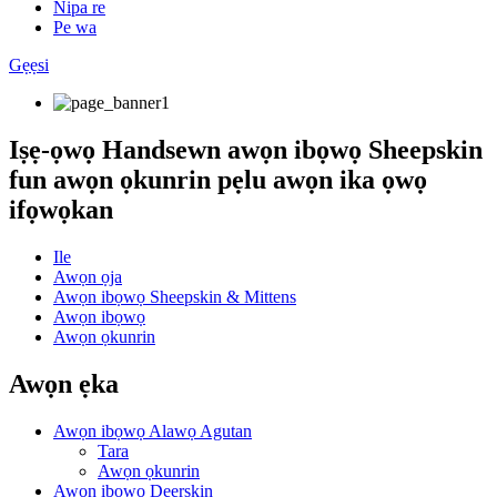
Nipa re
Pe wa
Gẹẹsi
Iṣẹ-ọwọ Handsewn awọn ibọwọ Sheepskin
fun awọn ọkunrin pẹlu awọn ika ọwọ
ifọwọkan
Ile
Awọn ọja
Awọn ibọwọ Sheepskin & Mittens
Awọn ibọwọ
Awọn ọkunrin
Awọn ẹka
Awọn ibọwọ Alawọ Agutan
Tara
Awọn ọkunrin
Awọn ibọwọ Deerskin