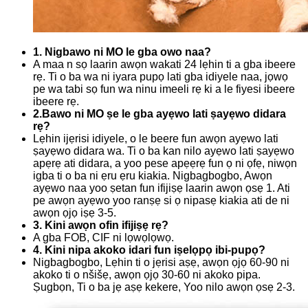
1. Nigbawo ni MO le gba owo naa?
A maa n sọ laarin awọn wakati 24 lẹhin ti a gba ibeere
rẹ. Ti o ba wa ni iyara pupọ lati gba idiyele naa, jọwọ
pe wa tabi sọ fun wa ninu imeeli rẹ ki a le fiyesi ibeere
ibeere rẹ.
2.Bawo ni MO ṣe le gba ayẹwo lati ṣayẹwo didara
rẹ?
Lẹhin ijẹrisi idiyele, o le beere fun awọn ayẹwo lati
ṣayẹwo didara wa. Ti o ba kan nilo ayẹwo lati ṣayẹwo
apẹrẹ ati didara, a yoo pese apẹẹrẹ fun ọ ni ọfẹ, niwọn
igba ti o ba ni ẹru ẹru kiakia. Nigbagbogbo, Awọn
ayẹwo naa yoo ṣetan fun ifijiṣẹ laarin awọn ọsẹ 1. Ati
pe awọn ayẹwo yoo ranṣẹ si ọ nipasẹ kiakia ati de ni
awọn ọjọ iṣẹ 3-5.
3. Kini awọn ofin ifijiṣẹ rẹ?
A gba FOB, CIF ni lọwọlọwọ.
4. Kini nipa akoko idari fun iṣelọpọ ibi-pupọ?
Nigbagbogbo, Lẹhin ti o jẹrisi aṣẹ, awọn ọjọ 60-90 ni
akoko ti o nšišẹ, awọn ọjọ 30-60 ni akoko pipa.
Ṣugbọn, Ti o ba jẹ aṣẹ kekere, Yoo nilo awọn ọsẹ 2-3.