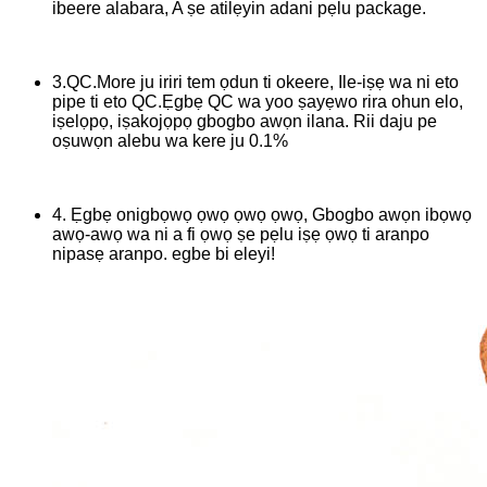
ibeere alabara, A ṣe atilẹyin adani pẹlu package.
3.QC.More ju iriri tem ọdun ti okeere, Ile-iṣẹ wa ni eto
pipe ti eto QC.Ẹgbẹ QC wa yoo ṣayẹwo rira ohun elo,
iṣelọpọ, iṣakojọpọ gbogbo awọn ilana. Rii daju pe
oṣuwọn alebu wa kere ju 0.1%
4. Ẹgbẹ onigbọwọ ọwọ ọwọ ọwọ, Gbogbo awọn ibọwọ
awọ-awọ wa ni a fi ọwọ ṣe pẹlu iṣẹ ọwọ ti aranpo
nipasẹ aranpo. egbe bi eleyi!