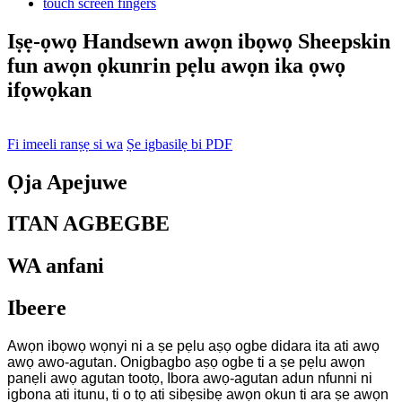
Iṣẹ-ọwọ Handsewn awọn ibọwọ Sheepskin
fun awọn ọkunrin pẹlu awọn ika ọwọ
ifọwọkan
Fi imeeli ranṣẹ si wa
Ṣe igbasilẹ bi PDF
Ọja Apejuwe
ITAN AGBEGBE
WA anfani
Ibeere
Awọn ibọwọ wọnyi ni a ṣe pẹlu aṣọ ogbe didara ita ati awọ
awọ awo-agutan. Onigbagbo aṣọ ogbe ti a ṣe pẹlu awọn
panẹli awọ agutan tootọ, Ibora awọ-agutan adun nfunni ni
igbona ati itunu, ti o tọ ati sibẹsibẹ awọn okun ti ara ṣe awọn