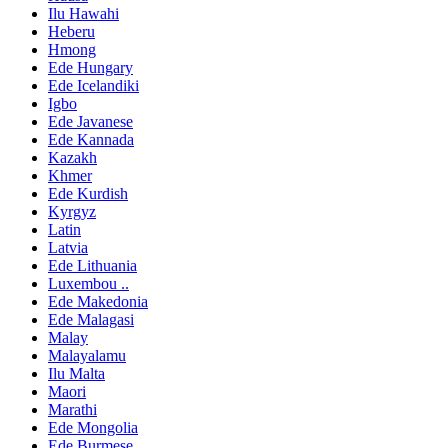
Ilu Hawahi
Heberu
Hmong
Ede Hungary
Ede Icelandiki
Igbo
Ede Javanese
Ede Kannada
Kazakh
Khmer
Ede Kurdish
Kyrgyz
Latin
Latvia
Ede Lithuania
Luxembou ..
Ede Makedonia
Ede Malagasi
Malay
Malayalamu
Ilu Malta
Maori
Marathi
Ede Mongolia
Ede Burmese