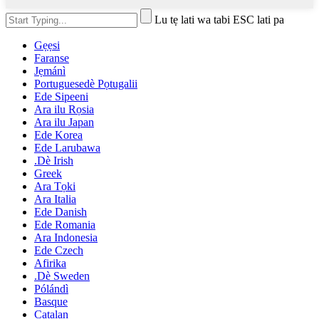
Lu tẹ lati wa tabi ESC lati pa
Gẹẹsi
Faranse
Jẹmánì
Portuguesedè Pọtugalii
Ede Sipeeni
Ara ilu Rọsia
Ara ilu Japan
Ede Korea
Ede Larubawa
.Dè Irish
Greek
Ara Tọki
Ara Italia
Ede Danish
Ede Romania
Ara Indonesia
Ede Czech
Afirika
.Dè Sweden
Pólándì
Basque
Catalan