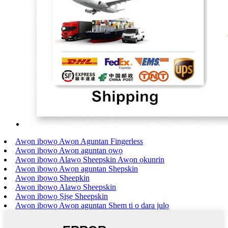
Awọn ibọwọ Awọn Aguntan Fingerless
Awọn ibọwọ Awọn aguntan ọwọ
Awọn ibọwọ Alawọ Sheepskin Awọn ọkunrin
Awọn ibọwọ Awọn aguntan Shepskin
Awọn ibọwọ Sheepkin
Awọn ibọwọ Alawọ Sheepskin
Awọn ibọwọ Ṣiṣẹ Sheepskin
Awọn ibọwọ Awọn aguntan Shem ti o dara julọ