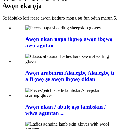
Awọn ẹka ọja
Ṣe idojukọ lori ipese awọn iṣeduro mong pu fun ọdun marun 5.
Awọn nkan napa ibọwọ awọn ibọwọ
awọ-agutan
Awọn arabinrin Alailẹgbẹ Alailẹgbẹ ti
a fi ọwọ ṣe awọn ibọwọ didan
Awọn nkan / abulẹ aṣọ lambskin /
wiwa aguntan ...