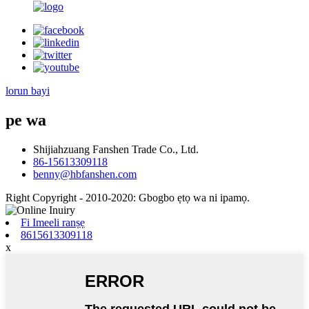
lorun bayi
pe wa
Shijiahzuang Fanshen Trade Co., Ltd.
86-15613309118
benny@hbfanshen.com
Right Copyright - 2010-2020: Gbogbo ẹtọ wa ni ipamọ.
Fi Imeeli ranṣẹ
8615613309118
x