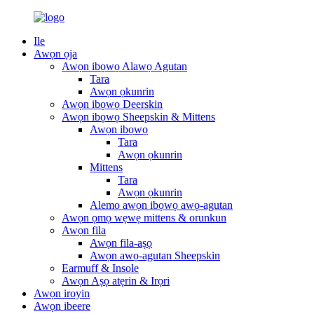
Ile
Awọn ọja
Awọn ibọwọ Alawọ Agutan
Tara
Awọn ọkunrin
Awọn ibọwọ Deerskin
Awọn ibọwọ Sheepskin & Mittens
Awọn ibọwọ
Tara
Awọn ọkunrin
Mittens
Tara
Awọn ọkunrin
Alemo awọn ibọwọ awọ-agutan
Awọn ọmọ wẹwẹ mittens & orunkun
Awọn fila
Awọn fila-aṣọ
Awọn awọ-agutan Sheepskin
Earmuff & Insole
Awọn Aṣọ atẹrin & Irọri
Awọn iroyin
Awọn ibeere