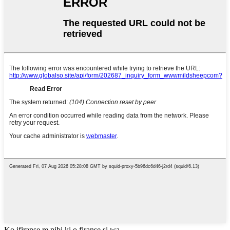
Kọ ifiranṣẹ rẹ nibi ki o firanṣẹ si wa