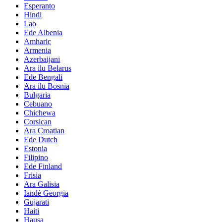
Esperanto
Hindi
Lao
Ede Albenia
Amharic
Armenia
Azerbaijani
Ara ilu Belarus
Ede Bengali
Ara ilu Bosnia
Bulgaria
Cebuano
Chichewa
Corsican
Ara Croatian
Ede Dutch
Estonia
Filipino
Ede Finland
Frisia
Ara Galisia
Iandè Georgia
Gujarati
Haiti
Hausa