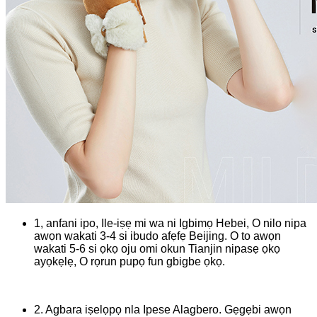
1, anfani ipo, Ile-iṣẹ mi wa ni Igbimọ Hebei, O nilo nipa
awọn wakati 3-4 si ibudo afẹfẹ Beijing. O to awọn
wakati 5-6 si ọkọ oju omi okun Tianjin nipasẹ ọkọ
ayọkẹlẹ, O rọrun pupọ fun gbigbe ọkọ.
2. Agbara iṣelọpọ nla Ipese Alagbero. Gẹgẹbi awọn