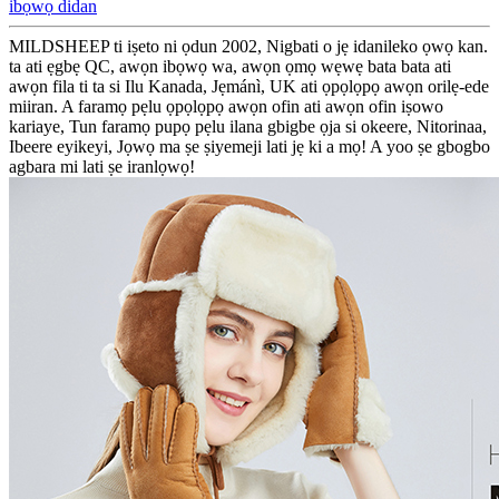
ibọwọ didan
MILDSHEEP ti iṣeto ni ọdun 2002, Nigbati o jẹ idanileko ọwọ kan.
ta ati ẹgbẹ QC, awọn ibọwọ wa, awọn ọmọ wẹwẹ bata bata ati
awọn fila ti ta si Ilu Kanada, Jẹmánì, UK ati ọpọlọpọ awọn orilẹ-ede
miiran. A faramọ pẹlu ọpọlọpọ awọn ofin ati awọn ofin iṣowo
kariaye, Tun faramọ pupọ pẹlu ilana gbigbe ọja si okeere, Nitorinaa,
Ibeere eyikeyi, Jọwọ ma ṣe ṣiyemeji lati jẹ ki a mọ! A yoo ṣe gbogbo
agbara mi lati ṣe iranlọwọ!