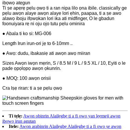
ibọwọ atẹgun
Ti ṣe apẹrẹ pẹlu ọwọ ti a ran nipa lilo ọna ibile. classically ge
pẹlu awọn alaye awọn alaye lori ẹhin, paapaa, ti a ṣe awo
alawọ iboju ifọwọkan lori ika ati midfinger, O le gbadun
foonuiyara rẹ ni oju ojo tutu pẹlu ominira
● Abala ti ko si: MG-006
Length Irun irun-ori jẹ to 6-10mm ..
● Awọ: dudu, ibakasiẹ ati awọn awọ miiran
Sizes Awọn iwọn mẹrin, S / 8.5 M / 9 L / 9.5 XL / 10, Eyiti o le
pade ọpọlọpọ awọn ọkunrin.
● MOQ: 100 awọn orisii
Cra Iṣẹ riran: ti a ṣe pẹlu ọwọ
Ti tẹlẹ:
Awọn obinrin Alailẹgbẹ ti a fi ọwọ yan lẹẹmeji awọn
ibọwọ irun agutan
Itele:
Awọn arabinrin Alailẹgbẹ Alailẹgbẹ ti a fi ọwọ ṣe awọn