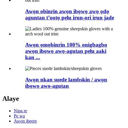
Awọn obinrin awọn ibọwọ awọ ọdọ
aguntan t’ootọ pẹlu irun-ori irun jade
Awọn ọmọbinrin 100% onigbagbo
awọn ibọwọ awọ-agutan pẹlu aaki
kan ...
Awọn nkan suede lambskin / awọn
ibọwọ awọ-agutan
Alaye
Nipa re
Pe wa
Awọn ibeere