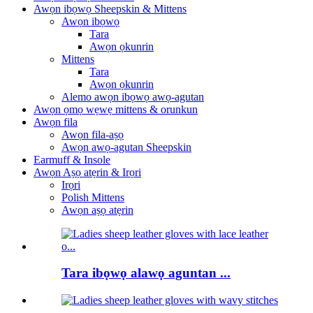
Awọn ibọwọ Sheepskin & Mittens
Awọn ibọwọ
Tara
Awọn ọkunrin
Mittens
Tara
Awọn ọkunrin
Alemo awọn ibọwọ awọ-agutan
Awọn ọmọ wẹwẹ mittens & orunkun
Awọn fila
Awọn fila-aṣọ
Awọn awọ-agutan Sheepskin
Earmuff & Insole
Awọn Aṣọ atẹrin & Irọri
Irọri
Polish Mittens
Awọn aṣọ atẹrin
Tara ibọwọ alawọ aguntan ...